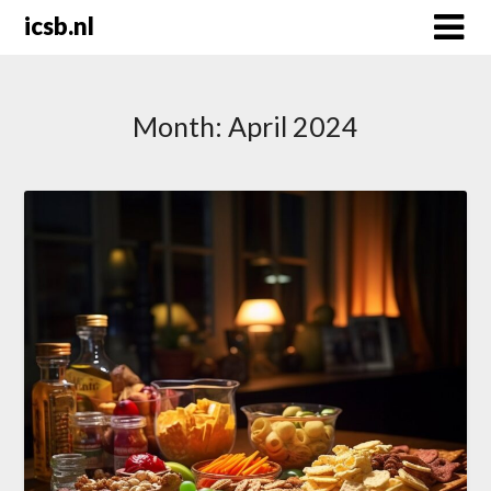
Skip
icsb.nl
to
content
Month:
April 2024