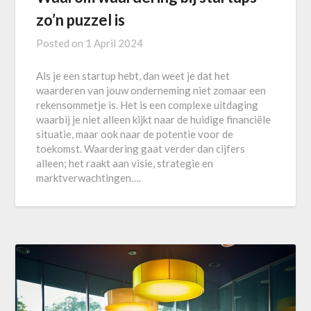
zo’n puzzel is
Posted on
1 April 2024
Als je een startup hebt, dan weet je dat het
waarderen van jouw onderneming niet zomaar een
rekensommetje is. Het is een complexe uitdaging
waarbij je niet alleen kijkt naar de huidige financiële
situatie, maar ook naar de potentie voor de
toekomst. Waardering gaat verder dan cijfers
alleen; het raakt aan visie, strategie en
marktverwachtingen….