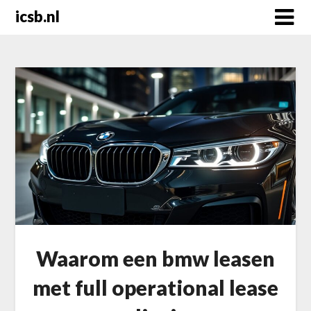
Skip
icsb.nl
to
content
Waarom een bmw leasen
met full operational lease